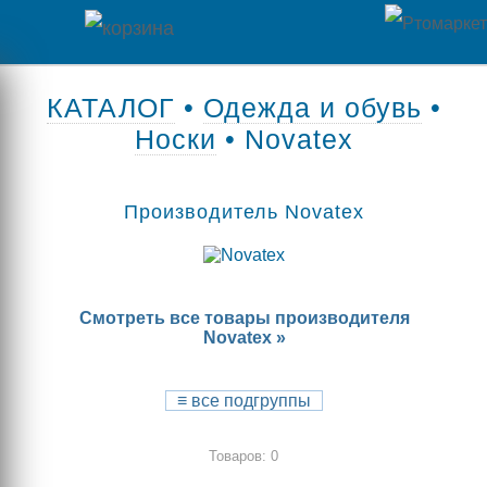
Главная
КАТАЛОГ
•
Одежда и обувь
•
Носки
• Novatex
Каталог
товаров
Производитель Novatex
Контакты
Оплата
Смотреть все товары производителя
/
Novatex »
Отзывы
Доставка
о
≡
все подгруппы
магазине
Товаров: 0