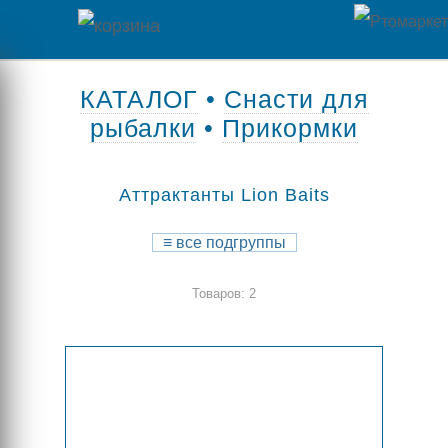
Главная
КАТАЛОГ
•
Снасти для
рыбалки
•
Прикормки
Каталог
товаров
Аттрактанты Lion Baits
Контакты
≡
все подгруппы
Оплата
Товаров: 2
/
Отзывы
Доставка
о
магазине