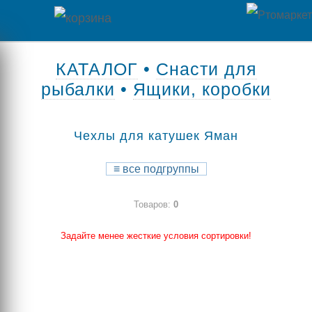
Главная
КАТАЛОГ
•
Снасти для
рыбалки
•
Ящики, коробки
Каталог
товаров
Чехлы для катушек Яман
Контакты
≡
все подгруппы
Оплата
Товаров:
0
/
Отзывы
Доставка
Задайте менее жесткие условия сортировки!
о
магазине