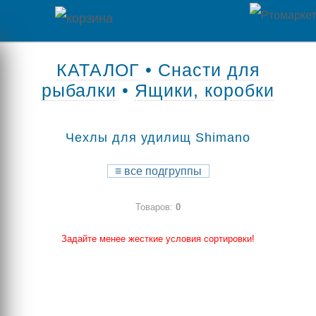
Главная
КАТАЛОГ
•
Снасти для
рыбалки
•
Ящики, коробки
Каталог
товаров
Чехлы для удилищ Shimano
Контакты
≡
все подгруппы
Оплата
Товаров:
0
/
Отзывы
Доставка
Задайте менее жесткие условия сортировки!
о
магазине