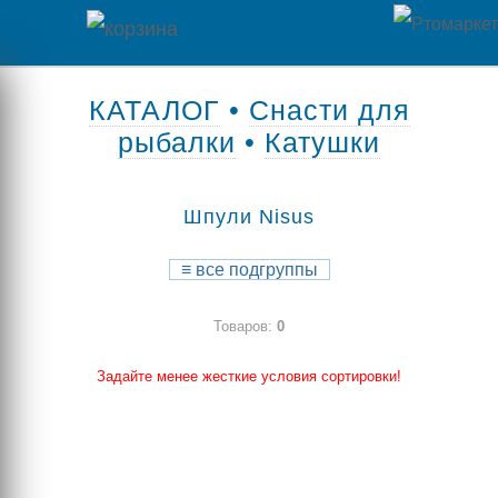
Главная
КАТАЛОГ
•
Снасти для
рыбалки
•
Катушки
Каталог
товаров
Шпули Nisus
Контакты
≡
все подгруппы
Оплата
Товаров:
0
/
Отзывы
Доставка
Задайте менее жесткие условия сортировки!
о
магазине