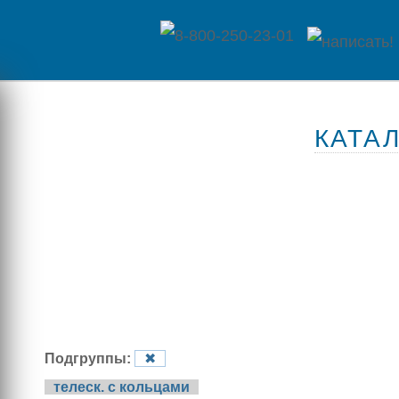
Главная
КАТА
Каталог
товаров
Контакты
Оплата
/
Отзывы
Доставка
о
Подгруппы:
✖
магазине
телеск. с кольцами