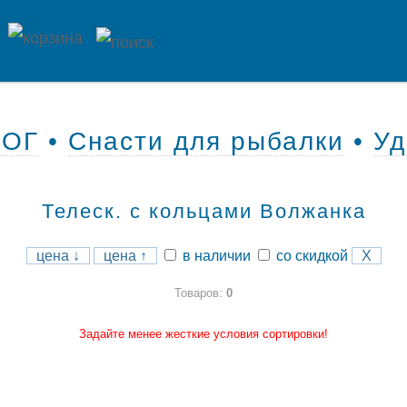
ЛОГ
•
Снасти для рыбалки
•
У
Телеск. с кольцами Волжанка
цена ↓
цена ↑
в наличии
со скидкой
X
Товаров:
0
Задайте менее жесткие условия сортировки!