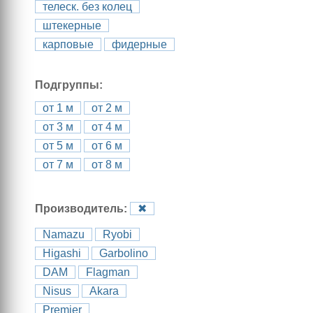
телеск. без колец
штекерные
карповые
фидерные
Подгруппы:
от 1 м
от 2 м
от 3 м
от 4 м
от 5 м
от 6 м
от 7 м
от 8 м
Производитель:
✖
Namazu
Ryobi
Higashi
Garbolino
DAM
Flagman
Nisus
Akara
Premier