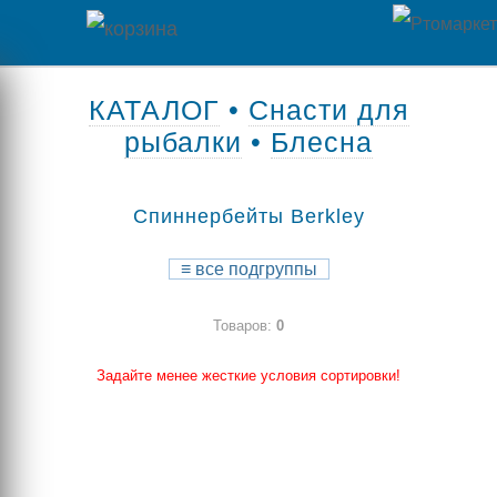
Главная
КАТАЛОГ
•
Снасти для
рыбалки
•
Блесна
Каталог
товаров
Спиннербейты Berkley
Контакты
≡
все подгруппы
Оплата
Товаров:
0
/
Отзывы
Доставка
Задайте менее жесткие условия сортировки!
о
магазине