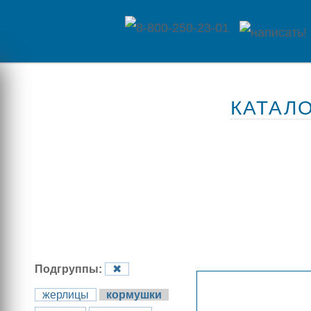
Главная
КАТАЛ
Каталог
товаров
Контакты
Оплата
/
Отзывы
Доставка
Подгруппы:
✖
о
жерлицы
кормушки
магазине