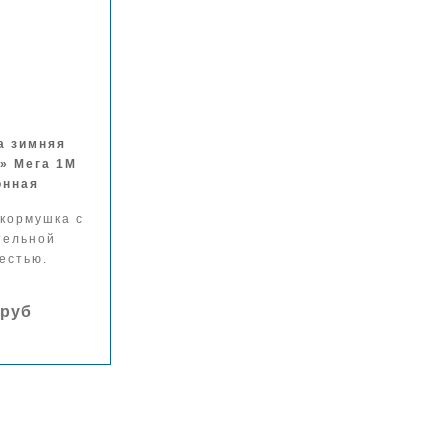
а зимняя
» Мега 1М
онная
кормушка с
тельной
естью.
 руб