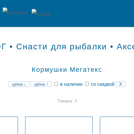
ОГ
•
Снасти для рыбалки
•
Акс
Кормушки Мегатекс
цена ↓
цена ↑
в наличии
со скидкой
X
Товаров: 3