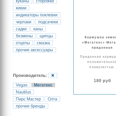
куканы
сторожки
кивки
индикаторы поклевки
черпаки
подсачеки
садки
каны
безмены
щипцы
Кормушка зимн
«Мегатекс» Мега
отцепы
смазка
придонная
прочие аксессуары
Придонная кормуш
положительно
плавучестью.
Производитель:
✖
180 руб
Vegas
Мегатекс
Nautilus
Пирс Мастер
Олта
прочие бренды