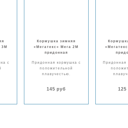
яя
Кормушка зимняя
Кормушк
 3М
«Мегатекс» Мега 2М
«Мегатекс
придонная
прид
ка с
Придонная кормушка с
Придонная 
й
положительной
положи
плавучестью.
плавуч
145 руб
125