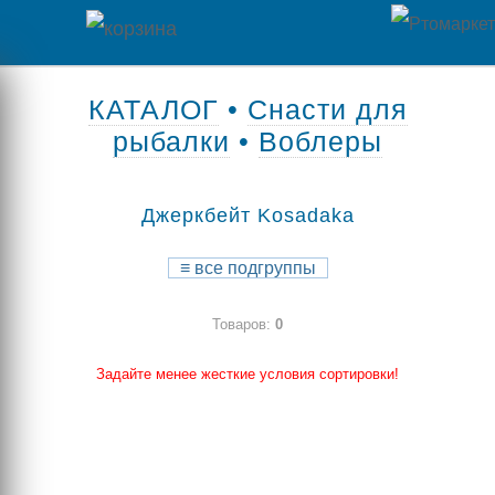
Главная
КАТАЛОГ
•
Снасти для
рыбалки
•
Воблеры
Каталог
товаров
Джеркбейт Kosadaka
Контакты
≡
все подгруппы
Оплата
Товаров:
0
/
Отзывы
Доставка
Задайте менее жесткие условия сортировки!
о
магазине