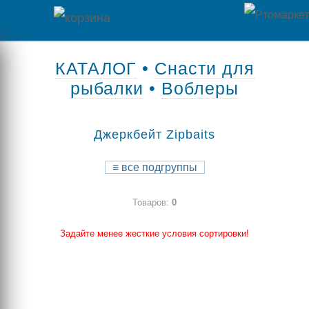
Главная
КАТАЛОГ
•
Снасти для
рыбалки
•
Воблеры
Каталог
товаров
Джеркбейт Zipbaits
Контакты
≡
все подгруппы
Оплата
Товаров:
0
/
Отзывы
Доставка
Задайте менее жесткие условия сортировки!
о
магазине