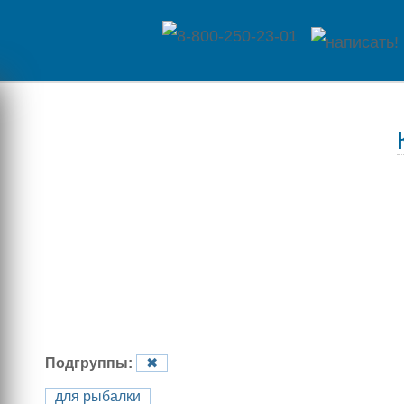
Главная
Каталог
товаров
Контакты
Оплата
/
Отзывы
Доставка
о
Подгруппы:
✖
магазине
для рыбалки