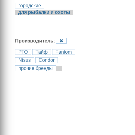
городские
для рыбалки и охоты
Производитель:
✖
РТО
Тайф
Fantom
Nisus
Condor
прочие бренды