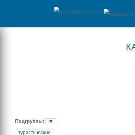
Главная
К
Каталог
товаров
Контакты
Оплата
/
Отзывы
Доставка
о
Подгруппы:
✖
магазине
туристические