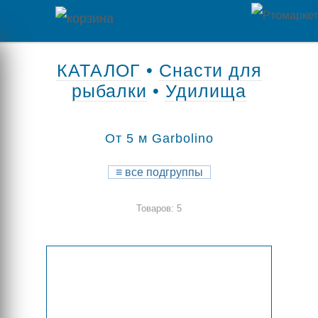
Главная
КАТАЛОГ
•
Снасти для
рыбалки
•
Удилища
Каталог
товаров
От 5 м Garbolino
Контакты
≡
все подгруппы
Оплата
Товаров: 5
/
Отзывы
Доставка
о
магазине