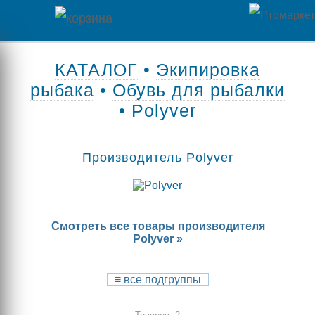
Главная
КАТАЛОГ
•
Экипировка
рыбака
•
Обувь для рыбалки
Каталог
• Polyver
товаров
Контакты
Производитель Polyver
Оплата
/
Смотреть все товары производителя
Отзывы
Доставка
Polyver »
о
магазине
≡
все подгруппы