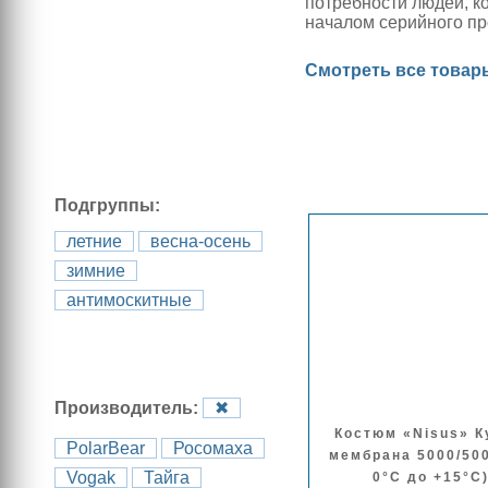
потребности людей, к
началом серийного пр
Смотреть все товар
Подгруппы:
летние
весна-осень
зимние
антимоскитные
Производитель:
✖
Костюм «Nisus» 
PolarBear
Росомаха
мембрана 5000/500
Vogak
Тайга
0°С до +15°С