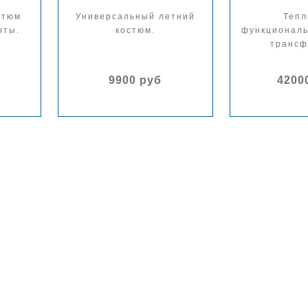
стюм
Универсальный летний
Тепл
оты.
костюм.
функциональ
трансф
9900 руб
4200