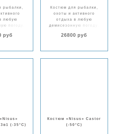
я рыбалки,
Костюм для рыбалки,
активного
охоты и активного
в любую
отдыха в любую
ую погоду.
демисезонную погоду.
0 руб
26800 руб
«Nisus»
Костюм «Nisus» Castor
3в1 (-35°С)
(-50°С)