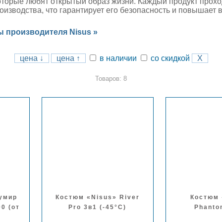
оторые любят открытый образ жизни. Каждый продукт прох
оизводства, что гарантирует его безопасность и повышает
ы производителя Nisus »
цена ↓
цена ↑
в наличии
со скидкой
X
Товаров: 8
Кумир
Костюм «Nisus» River
Костюм 
0 (от
Pro 3в1 (-45°С)
Phanto
)