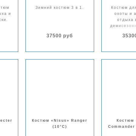
стюм
Зимний костюм 3 в 1.
Костюм дл
ыха и
охоты и 
ски.
отдыха 
демисезонн
37500 руб
3530
ecter
Костюм «Nisus» Ranger
Костюм 
(10°С)
Commander 