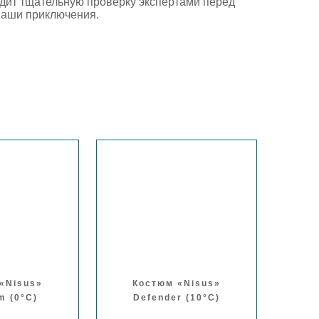
одит тщательную проверку экспертами перед
 ваши приключения.
«Nisus»
Костюм «Nisus»
m (0°С)
Defender (10°С)