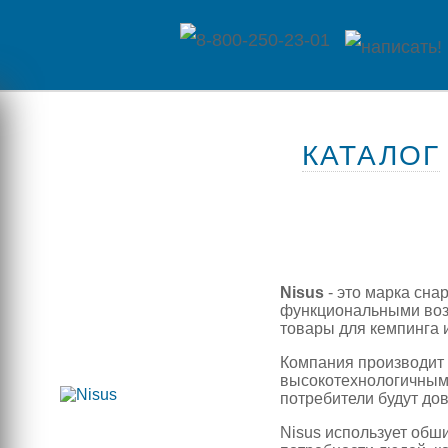
Главная
КАТАЛОГ
Каталог
товаров
Контакты
Nisus
- это марка сна
Оплата
функциональными возм
товары для кемпинга 
/
Отзывы
Компания производит 
Доставка
высокотехнологичным 
о
потребители будут до
магазине
Nisus использует обш