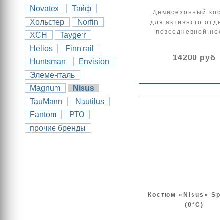
Novatex
Тайф
Демисезонный ко
Хольстер
Norfin
для активного отд
повседневной но
ХCH
Taygerr
Helios
Finntrail
14200 руб
Huntsman
Envision
Элементаль
Magnum
Nisus
TauMann
Nautilus
Fantom
РТО
прочие бренды
Костюм «Nisus» Sp
(0°С)