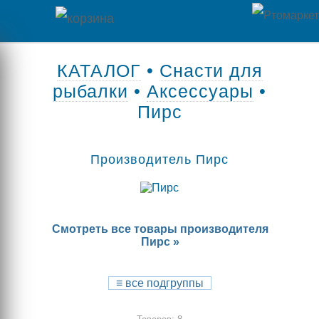
Главная
КАТАЛОГ
•
Снасти для
рыбалки
•
Аксессуары
•
Каталог
Пирс
товаров
Контакты
Производитель Пирс
Оплата
/
Смотреть все товары производителя
Отзывы
Доставка
Пирс »
о
магазине
≡
все подгруппы