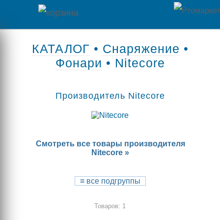
Главная
КАТАЛОГ
•
Снаряжение
•
Фонари
• Nitecore
Каталог
товаров
Производитель Nitecore
Контакты
Оплата
Смотреть все товары производителя
/
Nitecore »
Отзывы
Доставка
о
≡
все подгруппы
магазине
Товаров: 1