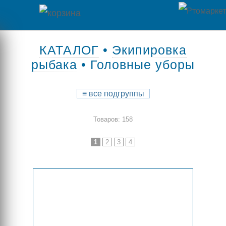
Главная
КАТАЛОГ
•
Экипировка
рыбака
• Головные уборы
Каталог
товаров
≡
все подгруппы
Контакты
Товаров: 158
Оплата
1
2
3
4
/
Отзывы
Доставка
о
магазине