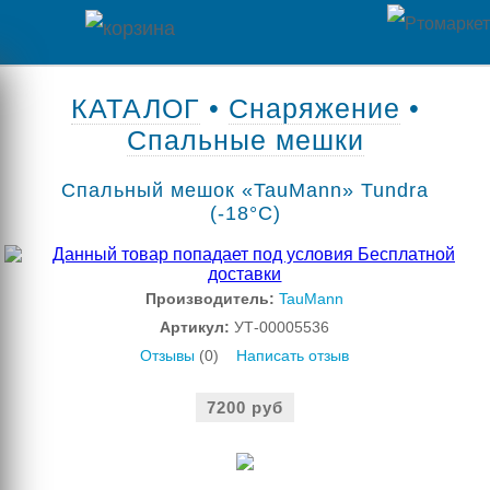
Главная
КАТАЛОГ
•
Снаряжение
•
Спальные мешки
Каталог
Спальный мешок «TauMann» Tundra
товаров
(-18°C)
Контакты
Оплата
Производитель:
TauMann
Артикул:
УТ-00005536
/
Отзывы
(0)
Написать отзыв
Отзывы
Доставка
о
7200 руб
магазине