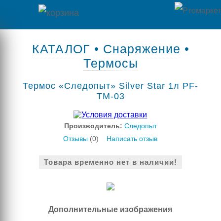
Главная
КАТАЛОГ
•
Снаряжение
•
Термосы
Каталог
Термос «Следопыт» Silver Star 1л PF-
товаров
TM-03
Контакты
Производитель:
Следопыт
Оплата
Отзывы
(0)
Написать отзыв
/
Отзывы
Товара временно нет в наличии!
Доставка
о
магазине
Дополнительные изображения