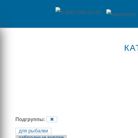
Главная
КА
Каталог
товаров
Контакты
Оплата
/
Отзывы
Доставка
Подгруппы:
✖
о
для рыбалки
магазине
забродные куртки