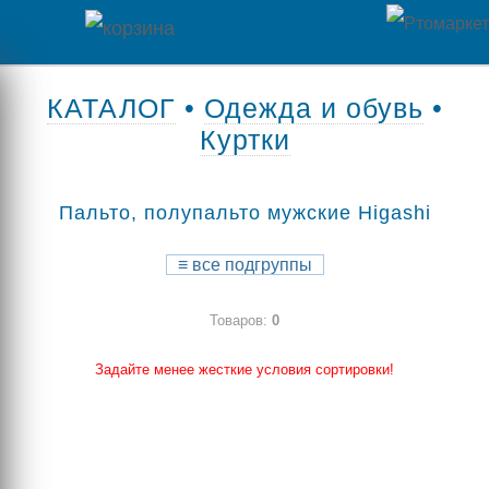
Главная
КАТАЛОГ
•
Одежда и обувь
•
Куртки
Каталог
товаров
Пальто, полупальто мужские Higashi
Контакты
≡
все подгруппы
Оплата
Товаров:
0
/
Отзывы
Доставка
Задайте менее жесткие условия сортировки!
о
магазине