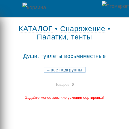
Главная
КАТАЛОГ
•
Снаряжение
•
Палатки, тенты
Каталог
товаров
Души, туалеты восьмиместные
Контакты
≡
все подгруппы
Оплата
Товаров:
0
/
Отзывы
Доставка
Задайте менее жесткие условия сортировки!
о
магазине