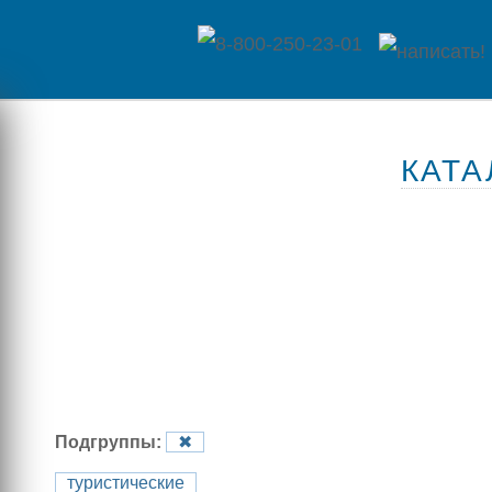
Главная
КАТА
Каталог
товаров
Контакты
Оплата
/
Отзывы
Доставка
о
Подгруппы:
✖
магазине
туристические