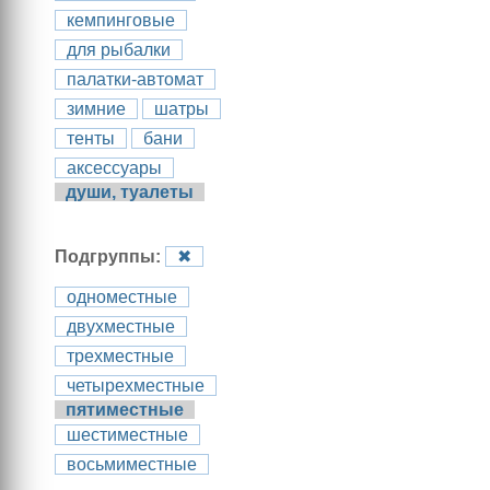
кемпинговые
для рыбалки
палатки-автомат
зимние
шатры
тенты
бани
аксессуары
души, туалеты
Подгруппы:
✖
одноместные
двухместные
трехместные
четырехместные
пятиместные
шестиместные
восьмиместные