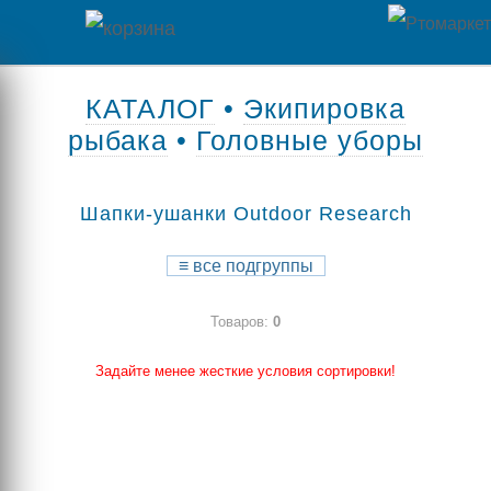
Главная
КАТАЛОГ
•
Экипировка
рыбака
•
Головные уборы
Каталог
товаров
Шапки-ушанки Outdoor Research
Контакты
≡
все подгруппы
Оплата
Товаров:
0
/
Отзывы
Доставка
Задайте менее жесткие условия сортировки!
о
магазине