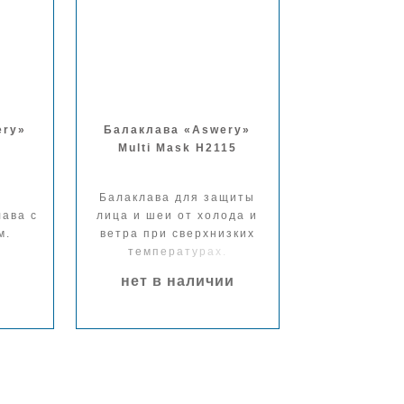
ery»
Балаклава «Aswery»
Multi Mask H2115
Балаклава для защиты
ава с
лица и шеи от холода и
м.
ветра при сверхнизких
температурах.
нет в наличии