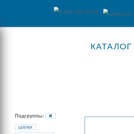
Главная
КАТАЛОГ
Каталог
товаров
Контакты
Оплата
/
Отзывы
Доставка
Подгруппы:
✖
о
шапки
магазине