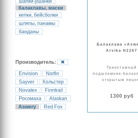
шапки-ушанки
балаклавы, маски
кепки, бейсболки
шляпы, панамы
банданы
Балаклава «Asw
Arvika H2267
Производитель:
✖
Трикотажный
Envision
Norfin
подшлемник-балакл
открытым лицо
Sayver
Хольстер
Novatex
Finntrail
1300 руб
Росомаха
Alaskan
Aswery
Red Fox