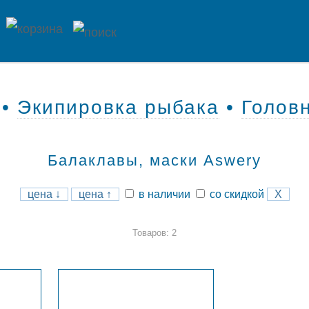
•
Экипировка рыбака
•
Голов
Балаклавы, маски Aswery
цена ↓
цена ↑
в наличии
со скидкой
X
Товаров: 2