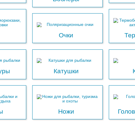
Очки
Те
уры
Катушки
ы
Ножи
Голо