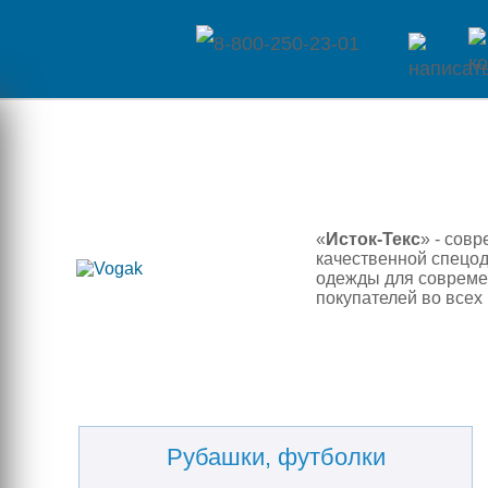
Главная
Каталог
товаров
«
Исток-Текс
» - сов
качественной спецо
Контакты
одежды для современ
покупателей во всех
Оплата
/
Отзывы
Доставка
о
Рубашки, футболки
магазине