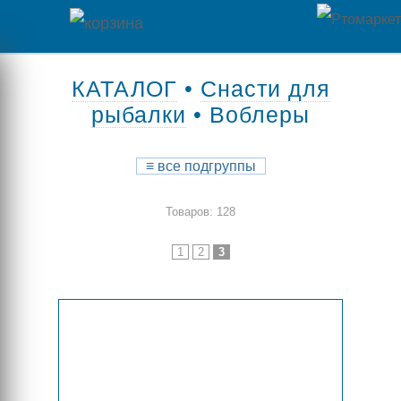
Главная
КАТАЛОГ
•
Снасти для
рыбалки
• Воблеры
Каталог
товаров
≡
все подгруппы
Контакты
Товаров: 128
Оплата
1
2
3
/
Отзывы
Доставка
о
магазине